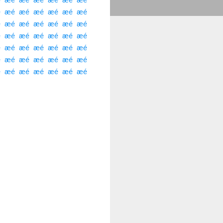
 ­
æé ­
æé ­
æé ­
æé ­
æé ­
æé ­
 ­
æé ­
æé ­
æé ­
æé ­
æé ­
æé ­
 ­
æé ­
æé ­
æé ­
æé ­
æé ­
æé ­
 ­
æé ­
æé ­
æé ­
æé ­
æé ­
æé ­
 ­
æé ­
æé ­
æé ­
æé ­
æé ­
æé ­
 ­
æé ­
æé ­
æé ­
æé ­
æé ­
æé ­