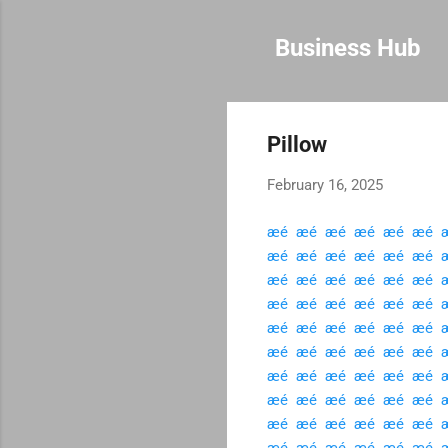
Business Hub
Pillow
February 16, 2025
æé ­
æé ­
æé ­
æé ­
æé ­
æé ­
æ
æé ­
æé ­
æé ­
æé ­
æé ­
æé ­
æ
æé ­
æé ­
æé ­
æé ­
æé ­
æé ­
æ
æé ­
æé ­
æé ­
æé ­
æé ­
æé ­
æ
æé ­
æé ­
æé ­
æé ­
æé ­
æé ­
æ
æé ­
æé ­
æé ­
æé ­
æé ­
æé ­
æ
æé ­
æé ­
æé ­
æé ­
æé ­
æé ­
æ
æé ­
æé ­
æé ­
æé ­
æé ­
æé ­
æ
æé ­
æé ­
æé ­
æé ­
æé ­
æé ­
æ
æé ­
æé ­
æé ­
æé ­
æé ­
æé ­
æ