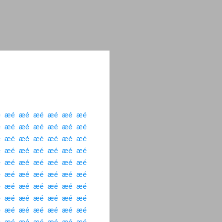
 ­
æé ­
æé ­
æé ­
æé ­
æé ­
æé ­
 ­
æé ­
æé ­
æé ­
æé ­
æé ­
æé ­
 ­
æé ­
æé ­
æé ­
æé ­
æé ­
æé ­
 ­
æé ­
æé ­
æé ­
æé ­
æé ­
æé ­
 ­
æé ­
æé ­
æé ­
æé ­
æé ­
æé ­
 ­
æé ­
æé ­
æé ­
æé ­
æé ­
æé ­
 ­
æé ­
æé ­
æé ­
æé ­
æé ­
æé ­
 ­
æé ­
æé ­
æé ­
æé ­
æé ­
æé ­
 ­
æé ­
æé ­
æé ­
æé ­
æé ­
æé ­
 ­
æé ­
æé ­
æé ­
æé ­
æé ­
æé ­