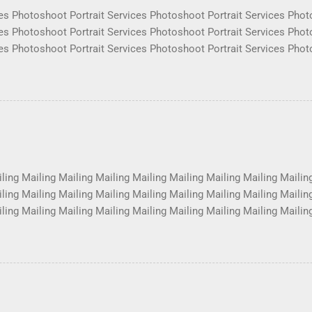
es Photoshoot Portrait Services Photoshoot Portrait Services Phot
es Photoshoot Portrait Services Photoshoot Portrait Services Phot
es Photoshoot Portrait Services Photoshoot Portrait Services Phot
es Photoshoot Portrait Services Photoshoot Portrait Services Phot
es Photoshoot Portrait Services Photoshoot Portrait Services Phot
es Photoshoot Portrait Services Photoshoot Portrait Services Phot
es Photoshoot Portrait Services Photoshoot Portrait Services Phot
es Photoshoot Portrait Services Photoshoot Portrait Services Phot
ling Mailing Mailing Mailing Mailing Mailing Mailing Mailing Mailin
ling Mailing Mailing Mailing Mailing Mailing Mailing Mailing Mailin
ling Mailing Mailing Mailing Mailing Mailing Mailing Mailing Mailin
ling Mailing Mailing Mailing Mailing Mailing Mailing Mailing Mailin
ling Mailing Mailing Mailing Mailing Mailing Mailing Mailing Mailin
ling Mailing Mailing Mailing Mailing Mailing Mailing Mailing Mailin
ling Mailing Mailing Mailing Mailing Mailing Mailing ...